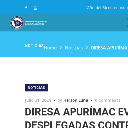
"Año del Bicentenario 
NOTICIAS
Home
Noticias
DIRESA APURÍMA
NOTICIAS
Julio 31, 2024
by
Herson Luna
0 Comments
DIRESA APURÍMAC E
DESPLEGADAS CONTR