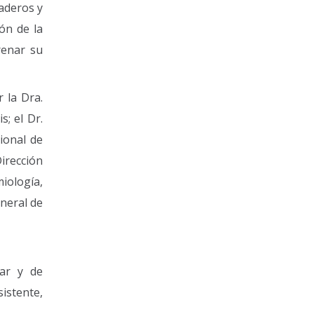
iaderos y
ón de la
renar su
 la Dra.
; el Dr.
ional de
Dirección
iología,
neral de
lar y de
istente,