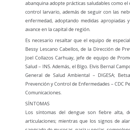
abanquina adopte prácticas saludables como el d
control larvario, además de seguir con las neb
enfermedad, adoptando medidas apropiadas y d
avance en la capital de región.
Es necesario resaltar que el equipo de especi
Bessy Lescano Cabellos, de la Dirección de Pr
Joel Collazos Carhuay, jefe de equipo de Promoc
Salud – INS. Además, el Blgo. Elvis Bernal Campos
General de Salud Ambiental – DIGESA; Betsa
Prevención y Control de Enfermedades – CDC Perú
Comunicaciones.
SÍNTOMAS
Los síntomas del dengue son fiebre alta, do
articulaciones; mientras que los signos de al
sangrado de mucosas, nariz y encías, somnolencia