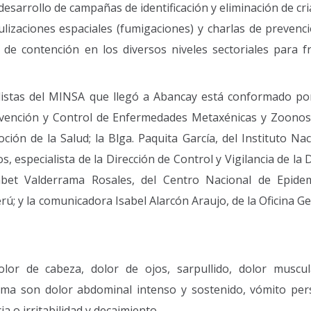
esarrollo de campañas de identificación y eliminación de cr
ulizaciones espaciales (fumigaciones) y charlas de prevenci
e contención en los diversos niveles sectoriales para f
alistas del MINSA que llegó a Abancay está conformado por
evención y Control de Enfermedades Metaxénicas y Zoonosis
ión de la Salud; la Blga. Paquita García, del Instituto Nac
, especialista de la Dirección de Control y Vigilancia de la 
bet Valderrama Rosales, del Centro Nacional de Epidem
; y la comunicadora Isabel Alarcón Araujo, de la Oficina Ge
lor de cabeza, dolor de ojos, sarpullido, dolor muscu
arma son dolor abdominal intenso y sostenido, vómito pers
 o irritabilidad y decaimiento.