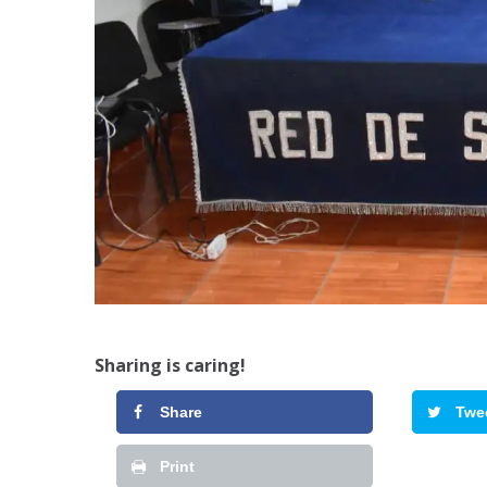
Sharing is caring!
Share
Twe
Print