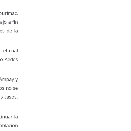
purímac,
jo a fin
es de la
 el cual
do Aedes
a Ampay y
os no se
s casos,
inuar la
oblación