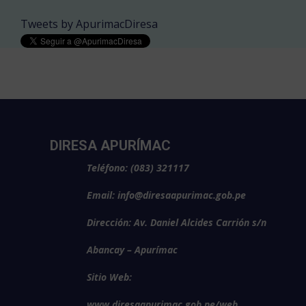
Tweets by ApurimacDiresa
DIRESA APURÍMAC
Teléfono: (083) 321117
Email: info@diresaapurimac.gob.pe
Dirección: Av. Daniel Alcides Carrión s/n
Abancay – Apurímac
Sitio Web:
www.diresaapurimac.gob.pe/web