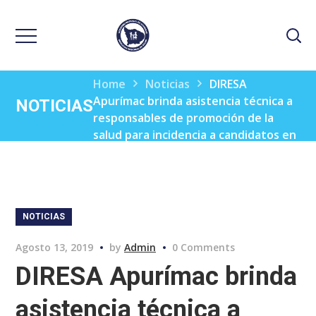
Home
Noticias
DIRESA
Apurímac brinda asistencia técnica a
NOTICIAS
responsables de promoción de la
salud para incidencia a candidatos en
proceso pre y pos electoral – 2018
NOTICIAS
Agosto 13, 2019
by
Admin
0 Comments
DIRESA Apurímac brinda
asistencia técnica a