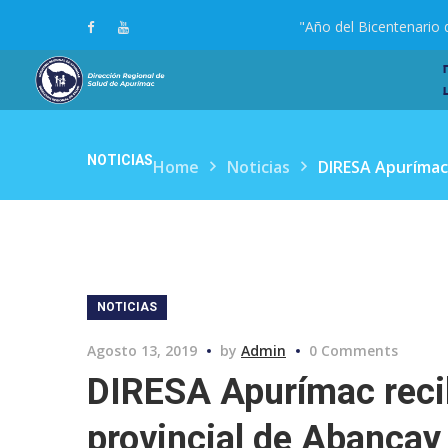
"Año del Bicentenario 
NOTICIAS
Home
Noticias
DIRESA Apurímac 
NOTICIAS
Agosto 13, 2019
by
Admin
0 Comments
DIRESA Apurímac recib
provincial de Abancay 