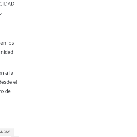
ACIDAD
-
 en los
unidad
n a la
desde el
ro de
ANCAY