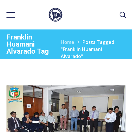
Franklin
Home
Posts Tagged
Huamani
"Franklin Huamani
Alvarado Tag
Alvarado"