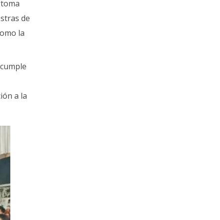
e toma
stras de
como la
, cumple
ión a la