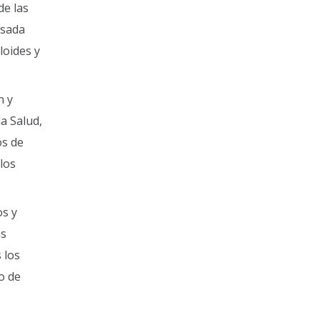
de las
lsada
loides y
n y
a Salud,
os de
los
os y
as
 los
o de