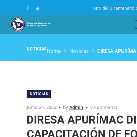
"Año del Bicentenario 
NOTICIAS
Home
Noticias
DIRESA APURÍMA
NOTICIAS
Junio 24, 2026
by
Admin
0 Comments
DIRESA APURÍMAC D
CAPACITACIÓN DE F