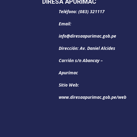
DIRESA APURÍMAC
Teléfono: (083) 321117
Email:
info@diresaapurimac.gob.pe
Dirección: Av. Daniel Alcides
Carrión s/n Abancay –
Apurímac
Sitio Web:
www.diresaapurimac.gob.pe/web