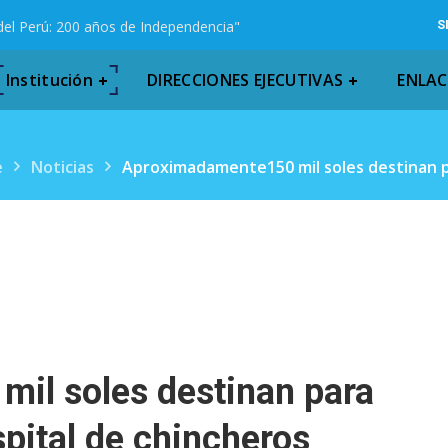
del Perú: 200 años de Independencia"
S
Institución
DIRECCIONES EJECUTIVAS
ENLAC
e
Noticias
Aproximadamente150 mil soles destinan p
il soles destinan para
pital de chincheros