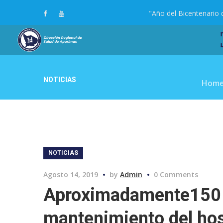
"Año del Bicentenario 
NOTICIAS
Hom
NOTICIAS
Agosto 14, 2019
by
Admin
0 Comments
Aproximadamente150 m
mantenimiento del hos