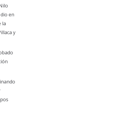
Nilo
 dio en
 la
illaca y
robado
ción
tinando
r
ipos