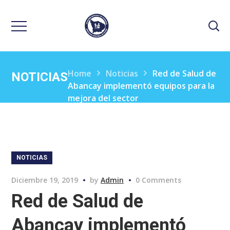
Home
Noticias
Red de Salud de
NOTICIAS
Abancay implementó equipos para la
mejora del sector
NOTICIAS
Diciembre 19, 2019
by
Admin
0 Comments
Red de Salud de
Abancay implementó