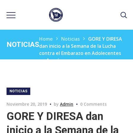
Home
Noticias
GORE Y DIRESA
NOTICIAS
dan inicio a la Semana de la Lucha
contra el Embarazo en Adolecentes
en Apurímac
NOTICIAS
Noviembre 20, 2019
by
Admin
0 Comments
GORE Y DIRESA dan
inicio a la Semana de la