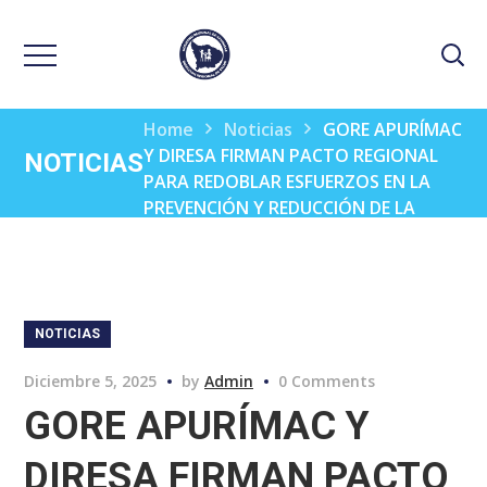
Home
Noticias
GORE APURÍMAC
Y DIRESA FIRMAN PACTO REGIONAL
NOTICIAS
PARA REDOBLAR ESFUERZOS EN LA
PREVENCIÓN Y REDUCCIÓN DE LA
ANEMIA MATERNO INFANTIL
NOTICIAS
Diciembre 5, 2025
by
Admin
0 Comments
GORE APURÍMAC Y
DIRESA FIRMAN PACTO