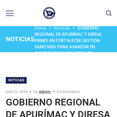
Home
Noticias
GOBIERNO
REGIONAL DE APURÍMAC Y DIRESA
NOTICIAS
FIRMES EN FORTALECER GESTIÓN
SANITARIA PARA AVANZAR EN
CUMPLIMIENTO DE METAS DE
COBERTURA DEL FED 2026
NOTICIAS
Julio 6, 2026
by
Admin
0 Comments
GOBIERNO REGIONAL
DE APURÍMAC Y DIRESA