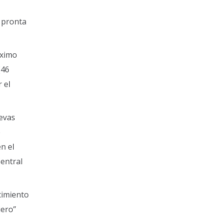
a pronta
óximo
(46
 el
uevas
e
n el
entral
cimiento
iero”