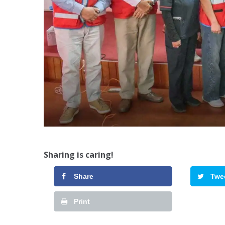
Sharing is caring!
Share
Twe
Print