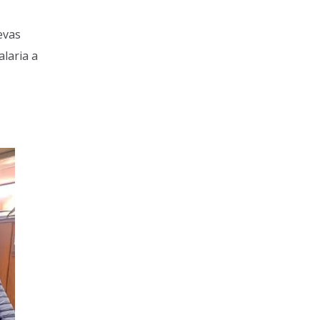
evas
alaria a