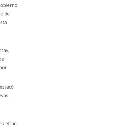
 Gobierno
io de
esta
ncay,
de
anor
destacó
evas
n
 el Lic.