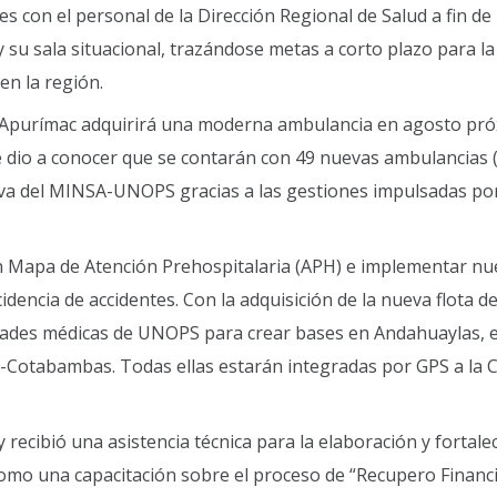
 con el personal de la Dirección Regional de Salud a fin de
 su sala situacional, trazándose metas a corto plazo para l
en la región.
A Apurímac adquirirá una moderna ambulancia en agosto pr
 dio a conocer que se contarán con 49 nuevas ambulancias 
va del MINSA-UNOPS gracias a las gestiones impulsadas por
 un Mapa de Atención Prehospitalaria (APH) e implementar n
dencia de accidentes. Con la adquisición de la nueva flota d
nidades médicas de UNOPS para crear bases en Andahuaylas, e
Cotabambas. Todas ellas estarán integradas por GPS a la C
 recibió una asistencia técnica para la elaboración y fortale
como una capacitación sobre el proceso de “Recupero Financ