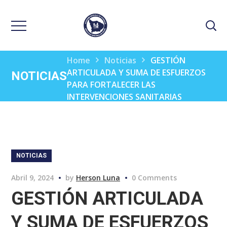
Home
Noticias
GESTIÓN
ARTICULADA Y SUMA DE ESFUERZOS
NOTICIAS
PARA FORTALECER LAS
INTERVENCIONES SANITARIAS
CONTRA LA ANEMIA EN APURÍMAC
NOTICIAS
Abril 9, 2024
by
Herson Luna
0 Comments
GESTIÓN ARTICULADA
Y SUMA DE ESFUERZOS