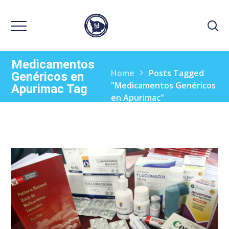
Medicamentos
Home
Posts Tagged
Genéricos en
"Medicamentos Genéricos
Apurimac Tag
en Apurimac"