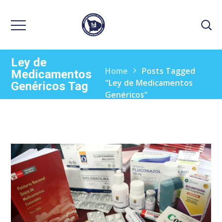
Ley de
Home
Posts Tagged
Medicamentos
"Ley de Medicamentos
Genéricos Tag
Genéricos"