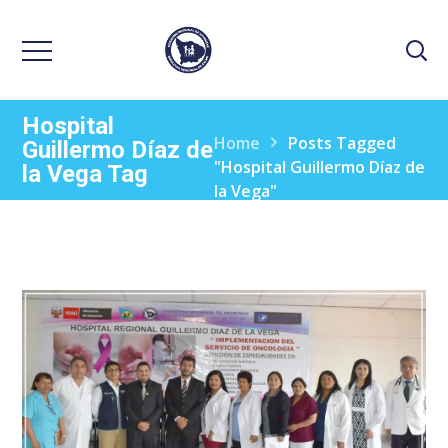
Hospital
Home
Posts Tagged
Guillermo Díaz de
"Hospital Guillermo Díaz de
la Vega Tag
la Vega"