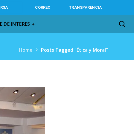
IRSA
CORREO
TRANSPARENCIA
E DE INTERES
Home
Posts Tagged "Ética y Moral"