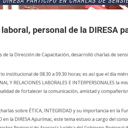
aboral, personal de la DIRESA pa
 de la Dirección de Capacitación, desarrolló charlas de sensi
io institucional de 08.30 a 09.30 horas; es así que el día mié
NAL Y RELACIONES LABORALES E INTERPERSONALES la misma
inalidad de fortalecer la comunicación, amistad y compañeri
charlas sobre ÉTICA, INTEGRIDAD y su importancia en la Func
 la DIRESA Apurímac, este tema estuvo a cargo del conoc
irector Regional de Asesoría Jurídica del Gobierno Regional 