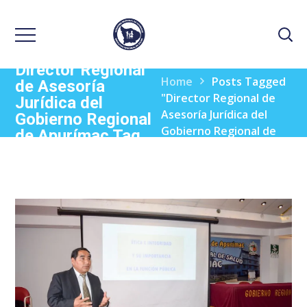
Director Regional
Home
Posts Tagged
de Asesoría
"Director Regional de
Jurídica del
Asesoría Jurídica del
Gobierno Regional
Gobierno Regional de
de Apurímac Tag
Apurímac"