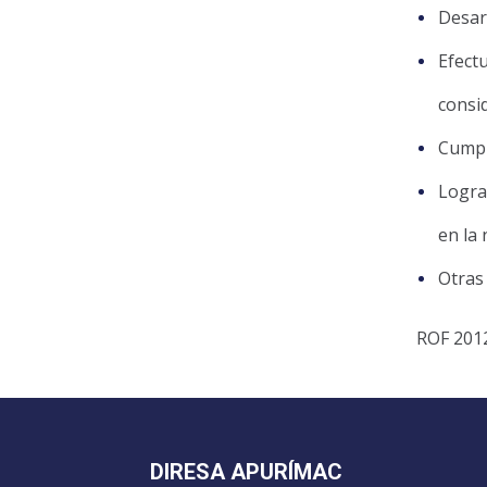
Desar
Efect
consi
Cumpl
Logra
en la
Otras
ROF 201
DIRESA APURÍMAC